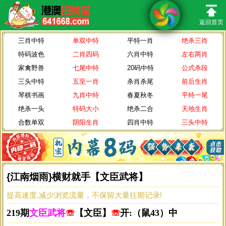
返回首页
三肖中特
单双中特
平特一肖
绝杀三肖
特码波色
二肖四码
六肖中特
左右两肖
家禽野兽
七尾中特
20码中特
公式杀段
三头中特
五至一肖
杀肖杀尾
前后生肖
琴棋书画
九肖中特
春夏秋冬
平特一尾
绝杀一头
特码大小
绝杀二合
天地生肖
合数单双
阴阳生肖
四肖中特
三头中特
{江南烟雨}横财就手【文臣武将】
提高速度,减少浏览流量，不保留大量往期记录!
219期
文臣武将
☏
【
文臣
】
☏
开:（鼠43）中