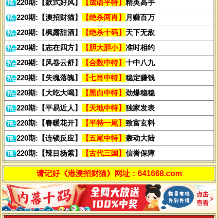
220期:【款式好风】
【成语平特】
精英高手
220期:【澳招财猫】
【绝杀两肖】
月赚百万
220期:【枫露甜酒】
【绝杀十码】
天下无敌
220期:【志在四方】
【胆大胆小】
准时相约
220期:【风卷云舒】
【合数中特】
十中八九
220期:【失魂落魄】
【七肖中特】
稳定赚钱
220期:【大吃大喝】
【黑白中特】
劲爆稳稳
220期:【平易近人】
【天地中特】
独家发表
220期:【春暖花开】
【平特一尾】
致富玄料
220期:【连锁反应】
【五尾中特】
轰动大陆
220期:【辣目杨紫】
【古代三国】
信誉保障
请记好《港澳招财猫》网址：641668.com