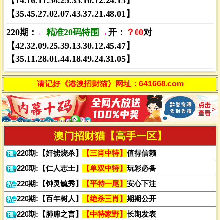
【14.16.11.36.25.33.10.12.24.15】
【35.45.27.02.07.
43
.37.21.48.01】
220期：
←
精准20码特围
→
开：
？00
对
【42.32.09.25.39.13.30.12.45.47】
【35.11.28.01.44.18.49.24.31.05】
请记好《港澳招财猫》网址：641668.com
澳门招财猫【高手一区】
220期:【奸掳烧杀】
【三肖中特】
值得信赖
220期:【仁人志士】
【单双中特】
玩彩必备
220期:【钟灵毓秀】
【平特一尾】
安心下注
220期:【百年树人】
【绝杀三肖】
期期公开
220期:【肺腑之言】
【中特家野】
长期发表