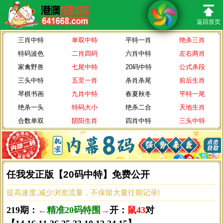
返回首页
三肖中特
单双中特
平特一肖
绝杀三肖
特码波色
二肖四码
六肖中特
左右两肖
家禽野兽
七尾中特
20码中特
公式杀段
三头中特
五至一肖
杀肖杀尾
前后生肖
琴棋书画
九肖中特
春夏秋冬
平特一尾
绝杀一头
特码大小
绝杀二合
天地生肖
合数单双
阴阳生肖
四肖中特
三头中特
任我发正版【20码中特】免费公开
提高速度,减少浏览流量，不保留大量往期记录!
219期：
←
精准20码特围
→
开：
鼠43
对