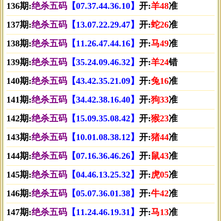
136期:
绝杀五码
【
07.37.44.36.10
】
开:
羊48
准
137期:
绝杀五码
【
13.07.22.29.47
】
开:
蛇26
准
138期:
绝杀五码
【
11.26.47.44.16
】
开:
马49
准
139期:
绝杀五码
【35.24.09.46.32】
开:
羊24
错
140期:
绝杀五码
【
43.42.35.21.09
】
开:
兔16
准
141期:
绝杀五码
【
34.42.38.16.40
】
开:
狗33
准
142期:
绝杀五码
【
15.09.35.08.42
】
开:
猴23
准
143期:
绝杀五码
【
10.01.08.38.12
】
开:
猪44
准
144期:
绝杀五码
【
07.16.36.46.26
】
开:
鼠43
准
145期:
绝杀五码
【
04.46.13.25.32
】
开:
虎05
准
146期:
绝杀五码
【
05.07.36.01.38
】
开:
牛42
准
147期:
绝杀五码
【
11.24.46.19.31
】
开:
马13
准