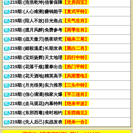
219期:{浩浩乾坤}信誉保障
【文房四宝】
219期:{人心难测}赚钱能手
【复式平特】
219期:{陌人不故}目光焦点
【天气生肖】
219期:{揽月风醉}免费参考
【两季生肖】
219期:{战天傲刃}熬夜研究
【稳杀三尾】
219期:{錯殺溫柔}长期发表
【黑白二肖】
219期:{宝炬扬辉}天文地理
【四行中特】
219期:{花落千殇}重拳出击
【热门平特】
219期:{花天酒地}精英高手
【风雨雷电】
219期:{月光很美}实力推荐
【三头中特】
219期:{信心满满}独家火爆
【平三连肖】
219期:{走马观花}内幕特料
【绝杀半波】
219期:{东邪西毒}准时相约
【东西南北】
219期:{先人后己}实战发表
【绝杀一合】