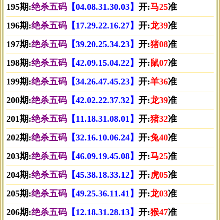
195期:
绝杀五码
【
04.08.31.30.03
】
开:
马25
准
196期:
绝杀五码
【
17.29.22.16.27
】
开:
龙39
准
197期:
绝杀五码
【
39.20.25.34.23
】
开:
猪08
准
198期:
绝杀五码
【
42.09.15.04.22
】
开:
鼠07
准
199期:
绝杀五码
【
34.26.47.45.23
】
开:
羊36
准
200期:
绝杀五码
【
42.02.22.37.32
】
开:
龙39
准
201期:
绝杀五码
【
11.18.31.08.01
】
开:
猪32
准
202期:
绝杀五码
【
32.16.10.06.24
】
开:
兔40
准
203期:
绝杀五码
【
46.09.19.45.08
】
开:
马25
准
204期:
绝杀五码
【
45.38.18.33.12
】
开:
虎05
准
205期:
绝杀五码
【
49.25.36.11.41
】
开:
龙03
准
206期:
绝杀五码
【
12.18.31.28.13
】
开:
猴47
准