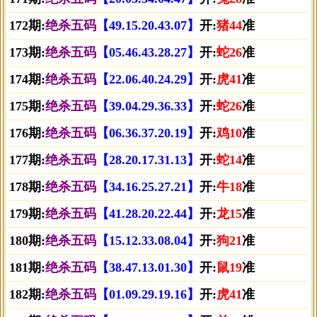
172期:
绝杀五码
【
49.15.20.43.07
】
开:
猪44
准
173期:
绝杀五码
【
05.46.43.28.27
】
开:
蛇26
准
174期:
绝杀五码
【
22.06.40.24.29
】
开:
虎41
准
175期:
绝杀五码
【
39.04.29.36.33
】
开:
蛇26
准
176期:
绝杀五码
【
06.36.37.20.19
】
开:
鸡10
准
177期:
绝杀五码
【
28.20.17.31.13
】
开:
蛇14
准
178期:
绝杀五码
【
34.16.25.27.21
】
开:
牛18
准
179期:
绝杀五码
【
41.28.20.22.44
】
开:
龙15
准
180期:
绝杀五码
【
15.12.33.08.04
】
开:
狗21
准
181期:
绝杀五码
【
38.47.13.01.30
】
开:
鼠19
准
182期:
绝杀五码
【
01.09.29.19.16
】
开:
虎41
准