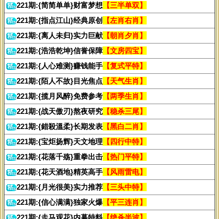
221期:{简简单单}财富梦想
【三半单双】
221期:{指点江山}经典原创
【左肖右肖】
221期:{离人未归}实力巨献
【朝肖夕肖】
221期:{浩浩乾坤}信誉保障
【文房四宝】
221期:{人心难测}赚钱能手
【复式平特】
221期:{陌人不故}目光焦点
【天气生肖】
221期:{揽月风醉}免费参考
【两季生肖】
221期:{战天傲刃}熬夜研究
【稳杀三尾】
221期:{錯殺溫柔}长期发表
【黑白二肖】
221期:{宝炬扬辉}天文地理
【四行中特】
221期:{花落千殇}重拳出击
【热门平特】
221期:{花天酒地}精英高手
【风雨雷电】
221期:{月光很美}实力推荐
【三头中特】
221期:{信心满满}独家火爆
【平三连肖】
221期:{走马观花}内幕特料
【绝杀半波】