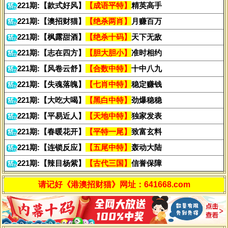
221期:【款式好风】
【成语平特】
精英高手
221期:【澳招财猫】
【绝杀两肖】
月赚百万
221期:【枫露甜酒】
【绝杀十码】
天下无敌
221期:【志在四方】
【胆大胆小】
准时相约
221期:【风卷云舒】
【合数中特】
十中八九
221期:【失魂落魄】
【七肖中特】
稳定赚钱
221期:【大吃大喝】
【黑白中特】
劲爆稳稳
221期:【平易近人】
【天地中特】
独家发表
221期:【春暖花开】
【平特一尾】
致富玄料
221期:【连锁反应】
【五尾中特】
轰动大陆
221期:【辣目杨紫】
【古代三国】
信誉保障
请记好《港澳招财猫》网址：641668.com