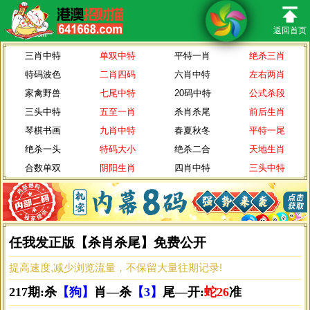
返回首页
三肖中特
单双中特
平特一肖
绝杀三肖
特码波色
二肖四码
六肖中特
左右两肖
家禽野兽
七尾中特
20码中特
公式杀段
三头中特
五至一肖
杀肖杀尾
前后生肖
琴棋书画
九肖中特
春夏秋冬
平特一尾
绝杀一头
特码大小
绝杀二合
天地生肖
合数单双
阴阳生肖
四肖中特
三头中特
任我发正版【杀肖杀尾】免费公开
提高速度,减少浏览流量，不保留大量往期记录!
217期:杀
【
狗
】
肖—杀
【
3
】
尾—开:
蛇26
准