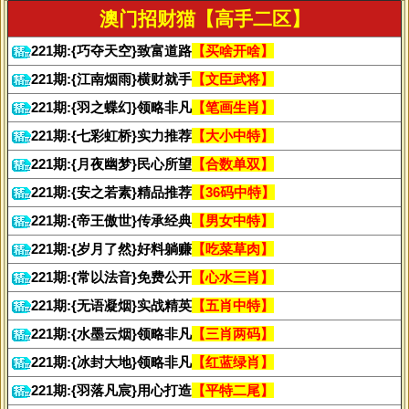
澳门招财猫【高手二区】
221期:{巧夺天空}致富道路
【买啥开啥】
221期:{江南烟雨}横财就手
【文臣武将】
221期:{羽之蝶幻}领略非凡
【笔画生肖】
221期:{七彩虹桥}实力推荐
【大小中特】
221期:{月夜幽梦}民心所望
【合数单双】
221期:{安之若素}精品推荐
【36码中特】
221期:{帝王傲世}传承经典
【男女中特】
221期:{岁月了然}好料躺赚
【吃菜草肉】
221期:{常以法音}免费公开
【心水三肖】
221期:{无语凝烟}实战精英
【五肖中特】
221期:{水墨云烟}领略非凡
【三肖两码】
221期:{冰封大地}领略非凡
【红蓝绿肖】
221期:{羽落凡宸}用心打造
【平特二尾】